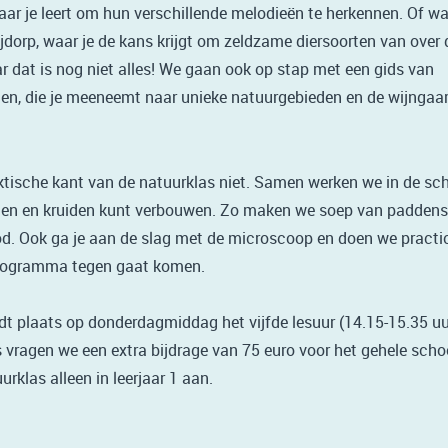
aar je leert om hun verschillende melodieën te herkennen. Of wa
ijdorp, waar je de kans krijgt om zeldzame diersoorten van over 
dat is nog niet alles! We gaan ook op stap met een gids van
, die je meeneemt naar unieke natuurgebieden en de wijngaard
ktische kant van de natuurklas niet. Samen werken we in de sch
enten en kruiden kunt verbouwen. Zo maken we soep van padden
d. Ook ga je aan de slag met de microscoop en doen we practica
sprogramma tegen gaat komen.
dt plaats op donderdagmiddag het vijfde lesuur (14.15-15.35 uu
 vragen we een extra bijdrage van 75 euro voor het gehele schoo
rklas alleen in leerjaar 1 aan.